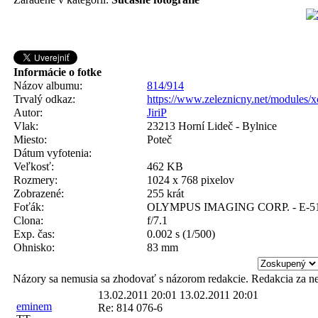
Informácie o fotke
Názov albumu:
814/914
Trvalý odkaz:
https://www.zeleznicny.net/modules/
Autor:
JiriP
Vlak:
23213 Horní Lideč - Bylnice
Miesto:
Poteč
Dátum vyfotenia:
Veľkosť:
462 KB
Rozmery:
1024 x 768 pixelov
Zobrazené:
255 krát
Foťák:
OLYMPUS IMAGING CORP. - E-5
Clona:
f/7.1
Exp. čas:
0.002 s (1/500)
Ohnisko:
83 mm
Názory sa nemusia sa zhodovať s názorom redakcie. Redakcia za n
13.02.2011 20:01
13.02.2011 20:01
eminem
Re: 814 076-6