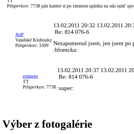
TT
Príspevkov:
7738
pán kantor si po zimnom spánku na nás opäť sp
13.02.2011 20:32
13.02.2011 20:
Re: 814 076-6
JiriP
Valašské Klobouky
Nezapomenul jsem, jen jsem po pr
Príspevkov:
3309
:blomcka:
13.02.2011 20:37
13.02.2011 2
eminem
Re: 814 076-6
TT
Príspevkov:
7738
:super:
Výber z fotogalérie