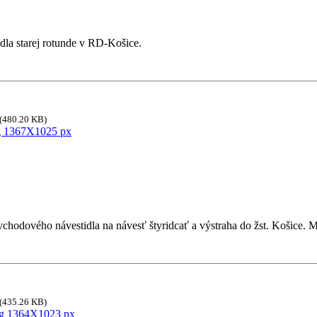
la starej rotunde v RD-Košice.
(480.20 KB)
vchodového návestidla na návesť štyridcať a výstraha do žst. Košice.
(435.26 KB)