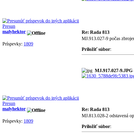
Presun
malyhektor
Re: Rada 813
MJ.913.027-9 počas zbroje
Príspevky:
1809
Priložiť súbor
:
MJ.917.027-9.JPG
Presun
malyhektor
Re: Rada 813
MJ.813.028-2 odstavená op
Príspevky:
1809
Priložiť súbor
: