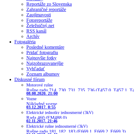
Reportáže zo Slovenska
Zahraničné reportáže
Zaujímavosti
Fotoreportáže
Želežničný.net
RSS kanál
Archív
Fotogaléria
Posledné komentáre
Pridať fotografiu
Najnovšie fotky
Najzobrazovanejšie
Vyhľadať
Zoznam albumov
Diskusné fórum
Motorové rušne
Rušne radu 714, 730, 731, 735, 736 (T457.0, T457.1, T
08.08.2020. 21:00
Vozne
Nákladné vozne
03.12.2017. 8:55
Elektrické jednotky jednosmerné (3kV)
Rada 460 (EM488.0)
02.11.2017. 21:46
Elektrické rušne jednosmerné (3kV)
Rušne radu 181, 182, 183 (E669.1, E669.2, E669.3)