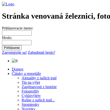
Stránka venovaná železnici, fot
Prihlasovacie meno:
Heslo:
Zaregistrujte sa!
Zabudnuté heslo?
Domov
Články a reportáže
Aktuality z našich tratí
Tip na výlet
Zaujímavosti z histórie
Fotoprofily
Cyklovýlety
Rušne z našich tratí...
Spomienky
Novinky