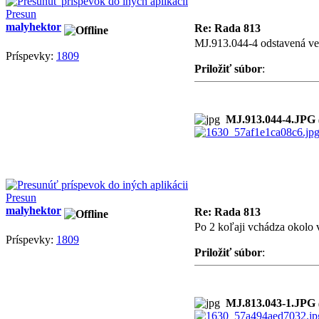
Presun
malyhektor
Re: Rada 813
MJ.913.044-4 odstavená ved
Príspevky:
1809
Priložiť súbor
:
MJ.913.044-4.JPG
Presun
malyhektor
Re: Rada 813
Po 2 koľaji vchádza okolo 
Príspevky:
1809
Priložiť súbor
:
MJ.813.043-1.JPG