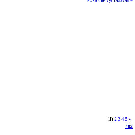
Pokročilé vyhľadávanie
(1)
2
3
4
5
»
#82