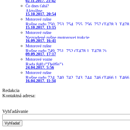
02.11.2017. 21:42
Čo dnes ťahá?
Aktuálne
15.10.2017. 20:54
Motorové rušne
Rušne radu 750, 753, 754, 755, 756, 757 (T478.3, T478
15.10.2017. 13:15
Motorové rušne
Nezradené rušne motorovej trakcie
16.09.2017. 16:41
Motorové rušne
Rušne radu 749, 751, 752 (T478.1, T478.2)
09.09.2017. 17:17
Motorové vozne
Rada 840 ("Delfín")
24.04.2017. 5:56
Motorové rušne
Rušne radu 724, 740, 742, 743, 744, 746 (T466.1, T466.
16.04.2017. 11:34
Redakcia
Kontaktná adresa:
Vyhľadávanie