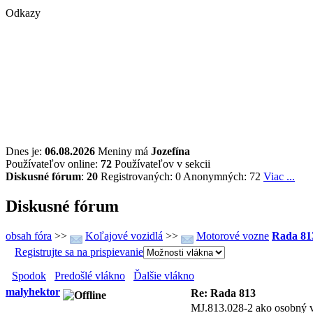
Odkazy
Dnes je:
06.08.2026
Meniny má
Jozefína
Používateľov online:
72
Používateľov v sekcii
Diskusné fórum
:
20
Registrovaných: 0
Anonymných: 72
Viac ...
Diskusné fórum
obsah fóra
>>
Koľajové vozidlá
>>
Motorové vozne
Rada 81
Registrujte sa na prispievanie
Spodok
Predošlé vlákno
Ďalšie vlákno
malyhektor
Re: Rada 813
MJ.813.028-2 ako osobný v