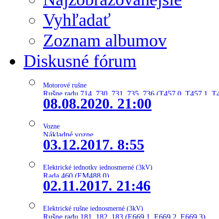
Vyhľadať
Zoznam albumov
Diskusné fórum
Motorové rušne
Rušne radu 714, 730, 731, 735, 736 (T457.0, T457.1, T
08.08.2020. 21:00
Vozne
Nákladné vozne
03.12.2017. 8:55
Elektrické jednotky jednosmerné (3kV)
Rada 460 (EM488.0)
02.11.2017. 21:46
Elektrické rušne jednosmerné (3kV)
Rušne radu 181, 182, 183 (E669.1, E669.2, E669.3)