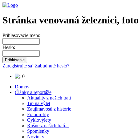
Stránka venovaná železnici, fot
Prihlasovacie meno:
Heslo:
Zaregistrujte sa!
Zabudnuté heslo?
Domov
Články a reportáže
Aktuality z našich tratí
Tip na výlet
Zaujímavosti z histórie
Fotoprofily
Cyklovýlety
Rušne z našich tratí...
Spomienky
Novinky