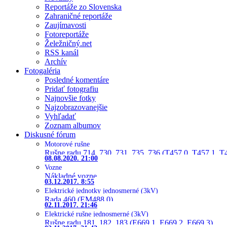
Reportáže zo Slovenska
Zahraničné reportáže
Zaujímavosti
Fotoreportáže
Želežničný.net
RSS kanál
Archív
Fotogaléria
Posledné komentáre
Pridať fotografiu
Najnovšie fotky
Najzobrazovanejšie
Vyhľadať
Zoznam albumov
Diskusné fórum
Motorové rušne
Rušne radu 714, 730, 731, 735, 736 (T457.0, T457.1, T
08.08.2020. 21:00
Vozne
Nákladné vozne
03.12.2017. 8:55
Elektrické jednotky jednosmerné (3kV)
Rada 460 (EM488.0)
02.11.2017. 21:46
Elektrické rušne jednosmerné (3kV)
Rušne radu 181, 182, 183 (E669.1, E669.2, E669.3)