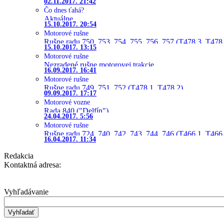
02.11.2017. 21:42
Čo dnes ťahá?
Aktuálne
15.10.2017. 20:54
Motorové rušne
Rušne radu 750, 753, 754, 755, 756, 757 (T478.3, T478
15.10.2017. 13:15
Motorové rušne
Nezradené rušne motorovej trakcie
16.09.2017. 16:41
Motorové rušne
Rušne radu 749, 751, 752 (T478.1, T478.2)
09.09.2017. 17:17
Motorové vozne
Rada 840 ("Delfín")
24.04.2017. 5:56
Motorové rušne
Rušne radu 724, 740, 742, 743, 744, 746 (T466.1, T466.
16.04.2017. 11:34
Redakcia
Kontaktná adresa:
Vyhľadávanie