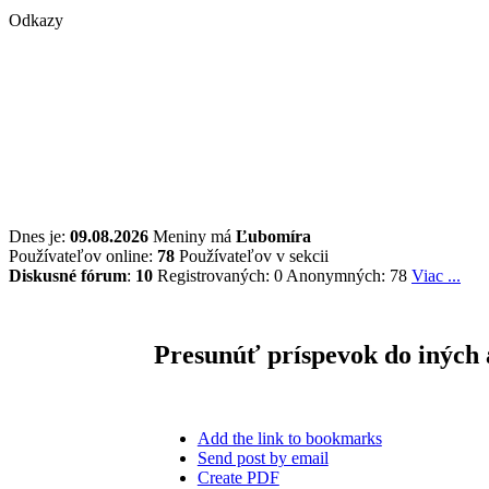
Odkazy
Dnes je:
09.08.2026
Meniny má
Ľubomíra
Používateľov online:
78
Používateľov v sekcii
Diskusné fórum
:
10
Registrovaných: 0
Anonymných: 78
Viac ...
Presunúť príspevok do iných 
Add the link to bookmarks
Send post by email
Create PDF