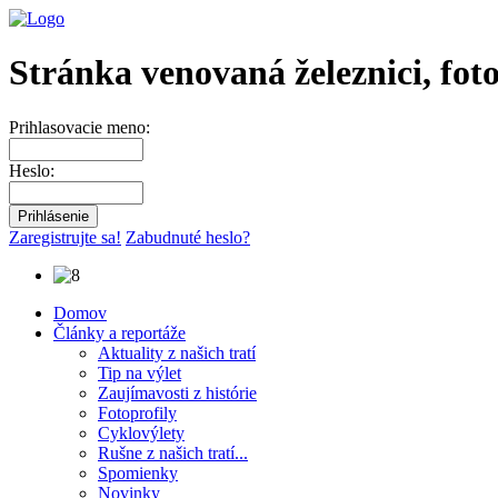
Stránka venovaná železnici, fot
Prihlasovacie meno:
Heslo:
Zaregistrujte sa!
Zabudnuté heslo?
Domov
Články a reportáže
Aktuality z našich tratí
Tip na výlet
Zaujímavosti z histórie
Fotoprofily
Cyklovýlety
Rušne z našich tratí...
Spomienky
Novinky