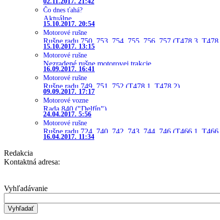
02.11.2017. 21:42
Čo dnes ťahá?
Aktuálne
15.10.2017. 20:54
Motorové rušne
Rušne radu 750, 753, 754, 755, 756, 757 (T478.3, T478
15.10.2017. 13:15
Motorové rušne
Nezradené rušne motorovej trakcie
16.09.2017. 16:41
Motorové rušne
Rušne radu 749, 751, 752 (T478.1, T478.2)
09.09.2017. 17:17
Motorové vozne
Rada 840 ("Delfín")
24.04.2017. 5:56
Motorové rušne
Rušne radu 724, 740, 742, 743, 744, 746 (T466.1, T466.
16.04.2017. 11:34
Redakcia
Kontaktná adresa:
Vyhľadávanie