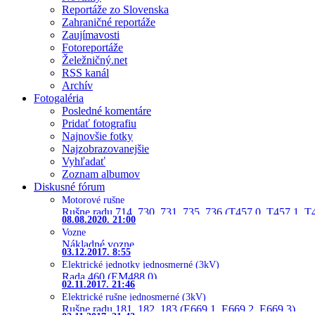
Reportáže zo Slovenska
Zahraničné reportáže
Zaujímavosti
Fotoreportáže
Želežničný.net
RSS kanál
Archív
Fotogaléria
Posledné komentáre
Pridať fotografiu
Najnovšie fotky
Najzobrazovanejšie
Vyhľadať
Zoznam albumov
Diskusné fórum
Motorové rušne
Rušne radu 714, 730, 731, 735, 736 (T457.0, T457.1, T
08.08.2020. 21:00
Vozne
Nákladné vozne
03.12.2017. 8:55
Elektrické jednotky jednosmerné (3kV)
Rada 460 (EM488.0)
02.11.2017. 21:46
Elektrické rušne jednosmerné (3kV)
Rušne radu 181, 182, 183 (E669.1, E669.2, E669.3)