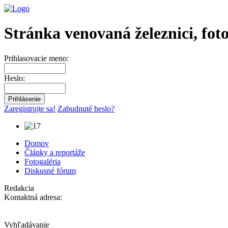
Stránka venovaná železnici, fot
Prihlasovacie meno:
Heslo:
Zaregistrujte sa!
Zabudnuté heslo?
Domov
Články a reportáže
Fotogaléria
Diskusné fórum
Redakcia
Kontaktná adresa:
Vyhľadávanie