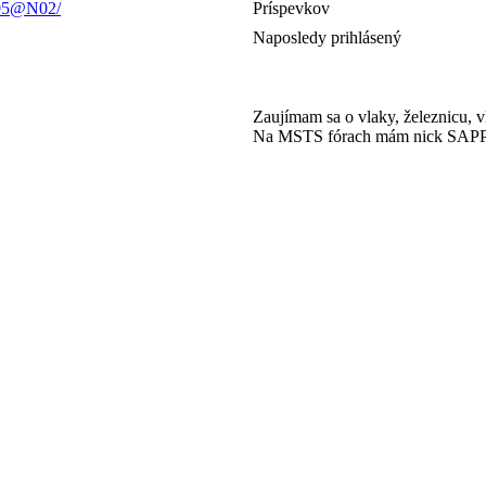
405@N02/
Príspevkov
Naposledy prihlásený
Zaujímam sa o vlaky, železnicu, v
Na MSTS fórach mám nick SAP