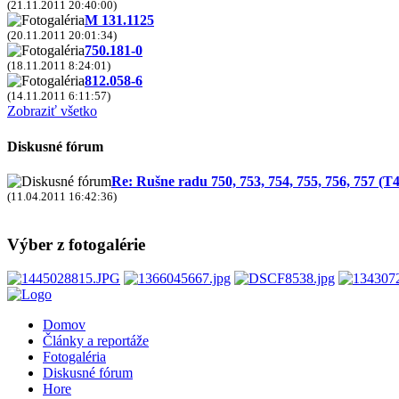
(21.11.2011 20:40:00)
M 131.1125
(20.11.2011 20:01:34)
750.181-0
(18.11.2011 8:24:01)
812.058-6
(14.11.2011 6:11:57)
Zobraziť všetko
Diskusné fórum
Re: Rušne radu 750, 753, 754, 755, 756, 757 (T4
(11.04.2011 16:42:36)
Výber z fotogalérie
Domov
Články a reportáže
Fotogaléria
Diskusné fórum
Hore