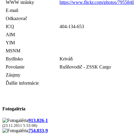
WWW stránky
https://www.flickr.com/photos/79558
E-mail
Odkazovač
ICQ
404-134-653
AIM
YIM
MSNM
Bydlisko
Kriváň
Povolanie
Rušňovodič - ZSSK Cargo
Záujmy
Ďalšie informácie
Fotogaléria
913.026-1
(23.11.2011 5:53:08)
754.033-9