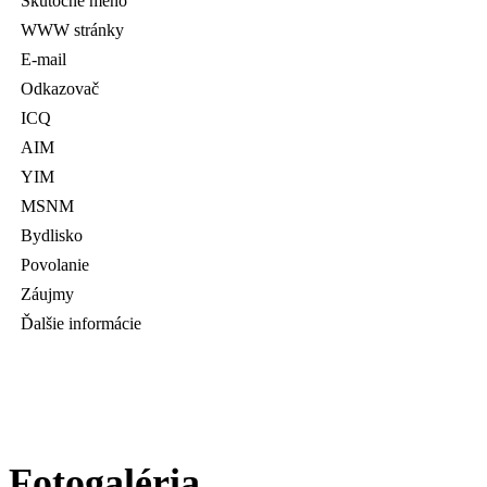
Skutočné meno
WWW stránky
E-mail
Odkazovač
ICQ
AIM
YIM
MSNM
Bydlisko
Povolanie
Záujmy
Ďalšie informácie
Fotogaléria