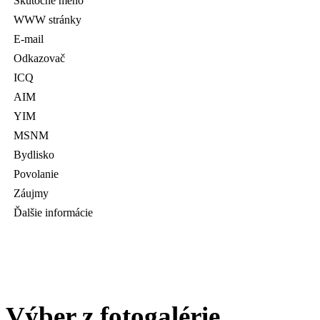
Skutočné meno
WWW stránky
E-mail
Odkazovač
ICQ
AIM
YIM
MSNM
Bydlisko
Povolanie
Záujmy
Ďalšie informácie
Výber z fotogalérie