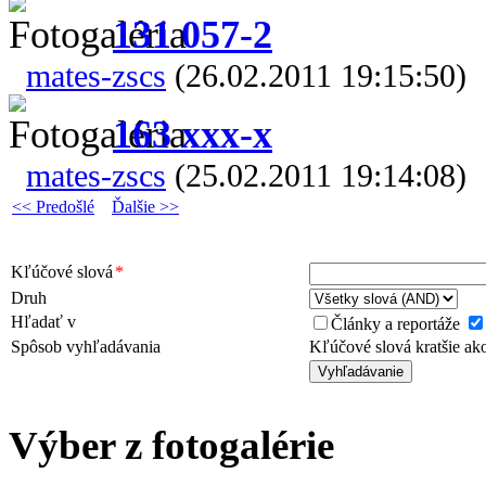
131 057-2
mates-zscs
(26.02.2011 19:15:50)
163 xxx-x
mates-zscs
(25.02.2011 19:14:08)
<< Predošlé
Ďalšie >>
Kľúčové slová
*
Druh
Hľadať v
Články a reportáže
Spôsob vyhľadávania
Kľúčové slová kratšie a
Výber z fotogalérie