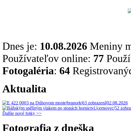
Dnes je:
10.08.2026
Meniny 
Používateľov online:
77
Použív
Fotogaléria
:
64
Registrovaný
Aktualita
Ďalšie nové fotky >>
Fotografia z dneška