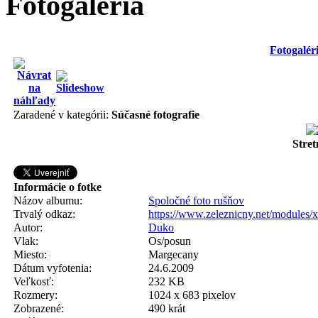
Fotogaléria
Fotogalér
Zaradené v kategórii:
Súčasné fotografie
Stre
Informácie o fotke
Názov albumu:
Spoločné foto rušňov
Trvalý odkaz:
https://www.zeleznicny.net/modules/
Autor:
Duko
Vlak:
Os/posun
Miesto:
Margecany
Dátum vyfotenia:
24.6.2009
Veľkosť:
232 KB
Rozmery:
1024 x 683 pixelov
Zobrazené:
490 krát