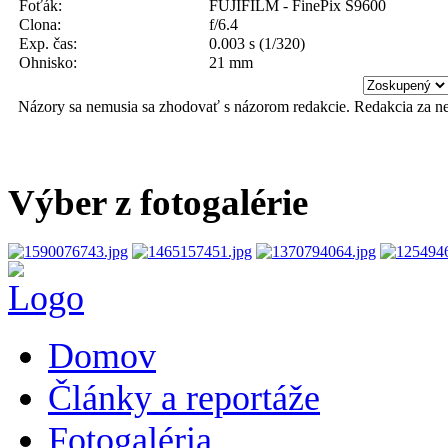
Foťák:
FUJIFILM - FinePix S9600
Clona:
f/6.4
Exp. čas:
0.003 s (1/320)
Ohnisko:
21 mm
Názory sa nemusia sa zhodovať s názorom redakcie. Redakcia za n
Výber z fotogalérie
Domov
Články a reportáže
Fotogaléria