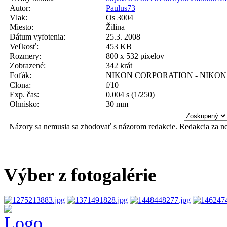
Autor:
Paulus73
Vlak:
Os 3004
Miesto:
Žilina
Dátum vyfotenia:
25.3. 2008
Veľkosť:
453 KB
Rozmery:
800 x 532 pixelov
Zobrazené:
342 krát
Foťák:
NIKON CORPORATION - NIKON
Clona:
f/10
Exp. čas:
0.004 s (1/250)
Ohnisko:
30 mm
Názory sa nemusia sa zhodovať s názorom redakcie. Redakcia za n
Výber z fotogalérie