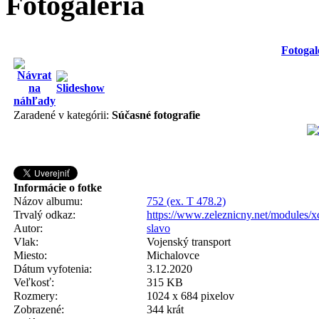
Fotogaléria
Fotogal
Zaradené v kategórii:
Súčasné fotografie
Informácie o fotke
Názov albumu:
752 (ex. T 478.2)
Trvalý odkaz:
https://www.zeleznicny.net/modules/
Autor:
slavo
Vlak:
Vojenský transport
Miesto:
Michalovce
Dátum vyfotenia:
3.12.2020
Veľkosť:
315 KB
Rozmery:
1024 x 684 pixelov
Zobrazené:
344 krát