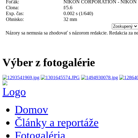
Foťák:
NIKON CORPORATION - NIKON 
Clona:
f/5.6
Exp. čas:
0.002 s (1/640)
Ohnisko:
32 mm
Názory sa nemusia sa zhodovať s názorom redakcie. Redakcia za n
Výber z fotogalérie
Domov
Články a reportáže
Fotogaléria