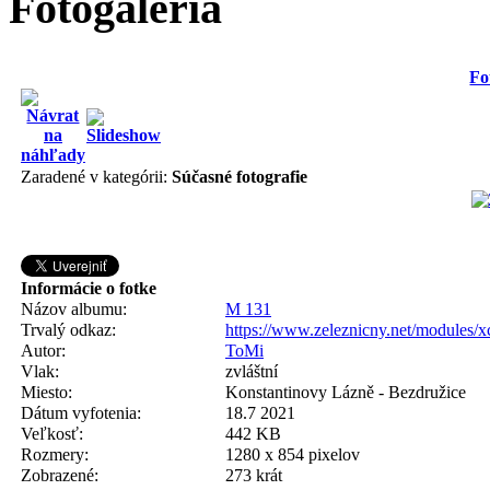
Fotogaléria
Fo
Zaradené v kategórii:
Súčasné fotografie
Informácie o fotke
Názov albumu:
M 131
Trvalý odkaz:
https://www.zeleznicny.net/modules/
Autor:
ToMi
Vlak:
zvláštní
Miesto:
Konstantinovy Lázně - Bezdružice
Dátum vyfotenia:
18.7 2021
Veľkosť:
442 KB
Rozmery:
1280 x 854 pixelov
Zobrazené:
273 krát