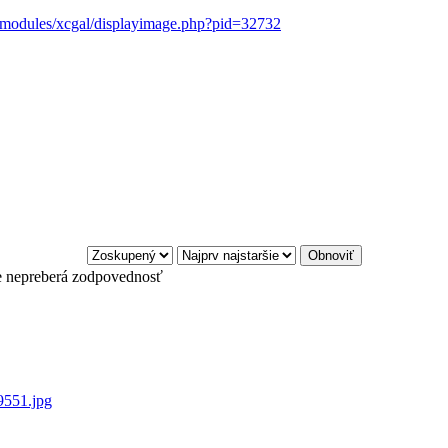
t/modules/xcgal/displayimage.php?pid=32732
e nepreberá zodpovednosť