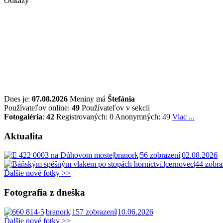
Odkazy
Dnes je:
07.08.2026
Meniny má
Štefánia
Používateľov online:
49
Používateľov v sekcii
Fotogaléria
:
42
Registrovaných: 0
Anonymných: 49
Viac ...
Aktualita
Ďalšie nové fotky >>
Fotografia z dneška
Ďalšie nové fotky >>