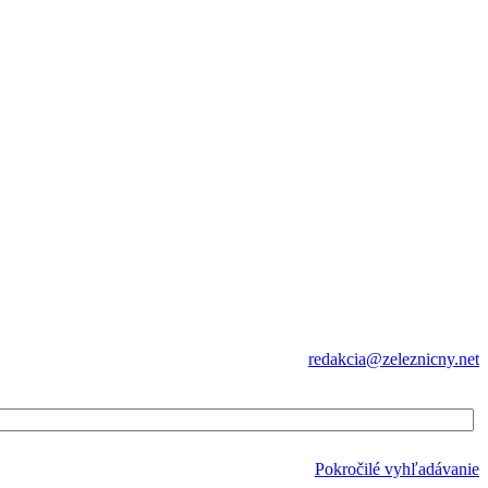
redakcia@zeleznicny.net
Pokročilé vyhľadávanie