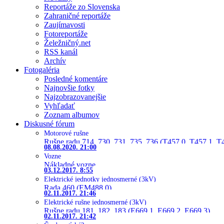
Reportáže zo Slovenska
Zahraničné reportáže
Zaujímavosti
Fotoreportáže
Želežničný.net
RSS kanál
Archív
Fotogaléria
Posledné komentáre
Najnovšie fotky
Najzobrazovanejšie
Vyhľadať
Zoznam albumov
Diskusné fórum
Motorové rušne
Rušne radu 714, 730, 731, 735, 736 (T457.0, T457.1, T
08.08.2020. 21:00
Vozne
Nákladné vozne
03.12.2017. 8:55
Elektrické jednotky jednosmerné (3kV)
Rada 460 (EM488.0)
02.11.2017. 21:46
Elektrické rušne jednosmerné (3kV)
Rušne radu 181, 182, 183 (E669.1, E669.2, E669.3)
02.11.2017. 21:42