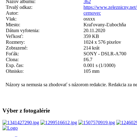
Názov albumu:
362
Trvalý odkaz:
https://www.zeleznicny.ne
Autor:
cernovec
Vlak:
osxxx
Miesto:
Kraľovany-Ľubochňa
Dátum vyfotenia:
20.11.2020
Veľkosť:
359 KB
Rozmery:
1024 x 576 pixelov
Zobrazené:
214 krát
Foťák:
SONY - DSLR-A700
Clona:
f/6.7
Exp. čas:
0.001 s (1/1000)
Ohnisko:
105 mm
Názory sa nemusia sa zhodovať s názorom redakcie. Redakcia za n
Výber z fotogalérie