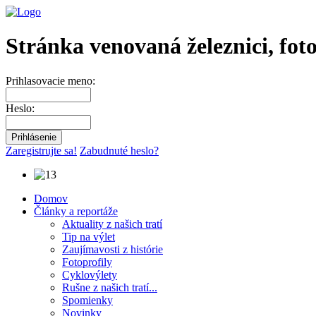
Stránka venovaná železnici, fot
Prihlasovacie meno:
Heslo:
Zaregistrujte sa!
Zabudnuté heslo?
Domov
Články a reportáže
Aktuality z našich tratí
Tip na výlet
Zaujímavosti z histórie
Fotoprofily
Cyklovýlety
Rušne z našich tratí...
Spomienky
Novinky