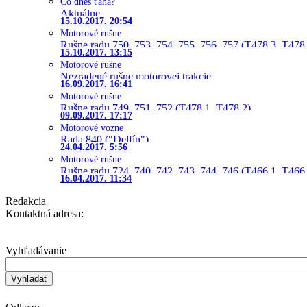
Čo dnes ťahá?
Aktuálne
15.10.2017. 20:54
Motorové rušne
Rušne radu 750, 753, 754, 755, 756, 757 (T478.3, T478
15.10.2017. 13:15
Motorové rušne
Nezradené rušne motorovej trakcie
16.09.2017. 16:41
Motorové rušne
Rušne radu 749, 751, 752 (T478.1, T478.2)
09.09.2017. 17:17
Motorové vozne
Rada 840 ("Delfín")
24.04.2017. 5:56
Motorové rušne
Rušne radu 724, 740, 742, 743, 744, 746 (T466.1, T466.
16.04.2017. 11:34
Redakcia
Kontaktná adresa:
Vyhľadávanie