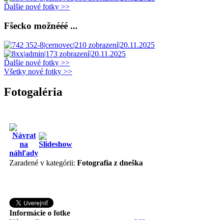
Ďalšie nové fotky >>
Fšecko možnééé ...
Ďalšie nové fotky >>
Všetky nové fotky >>
Fotogaléria
Zaradené v kategórii:
Fotografia z dneška
Informácie o fotke