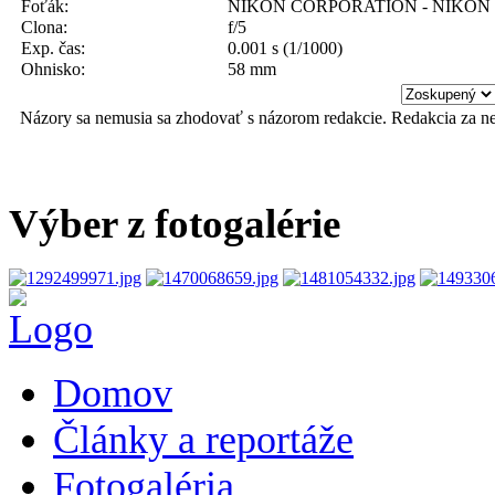
Foťák:
NIKON CORPORATION - NIKON 
Clona:
f/5
Exp. čas:
0.001 s (1/1000)
Ohnisko:
58 mm
Názory sa nemusia sa zhodovať s názorom redakcie. Redakcia za n
Výber z fotogalérie
Domov
Články a reportáže
Fotogaléria