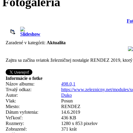
Fotogaléria
Fot
Zaradené v kategórii:
Aktualita
Zajtra sa začína sviatok železničnej nostalgie RENDEZ 2019, ktorý
Informácie o fotke
Názov albumu:
498.0,1
Trvalý odkaz:
https://www.zeleznicny.net/modules/
Autor:
Duko
Vlak:
Posun
Miesto:
RENDEZ
Dátum vyfotenia:
14.6.2019
Veľkosť:
436 KB
Rozmery:
1280 x 853 pixelov
Zobrazené:
371 krát