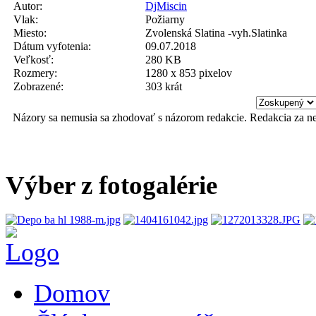
Autor:
DjMiscin
Vlak:
Požiarny
Miesto:
Zvolenská Slatina -vyh.Slatinka
Dátum vyfotenia:
09.07.2018
Veľkosť:
280 KB
Rozmery:
1280 x 853 pixelov
Zobrazené:
303 krát
Názory sa nemusia sa zhodovať s názorom redakcie. Redakcia za n
Výber z fotogalérie
Domov