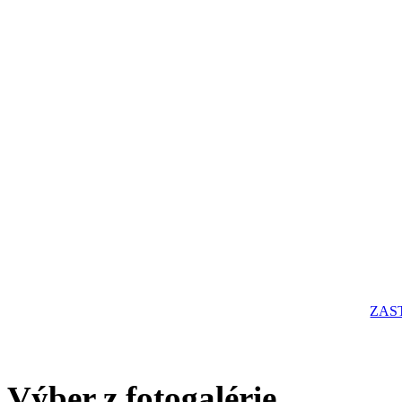
ZAS
Výber z fotogalérie