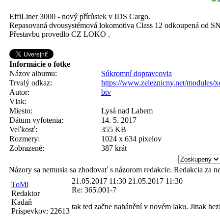
EffiLiner 3000 - nový přírůstek v IDS Cargo.
Repasovaná dvousystémová lokomotiva Class 12 odkoupená od S
Přestavbu provedlo CZ LOKO .
Informácie o fotke
Názov albumu:
Súkromní dopravcovia
Trvalý odkaz:
https://www.zeleznicny.net/modules/
Autor:
btv
Vlak:
Miesto:
Lysá nad Labem
Dátum vyfotenia:
14. 5. 2017
Veľkosť:
355 KB
Rozmery:
1024 x 634 pixelov
Zobrazené:
387 krát
Názory sa nemusia sa zhodovať s názorom redakcie. Redakcia za n
21.05.2017 11:30
21.05.2017 11:30
ToMi
Re: 365.001-7
Redaktor
Kadaň
tak ted začne nahánění v novém laku. Jinak he
Príspevkov:
22613