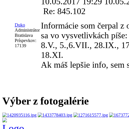
10.05.2017 19:29
10.05.
Re: 845.102
Informácie som čerpal z 
Duko
Administrátor
sa vo vysvetlivkách píše: i
Bratislava
Príspevkov:
8.V., 5.,6.VII., 28.IX., 1
17139
18.XI.
Ak máš lepšie info, sem
Výber z fotogalérie