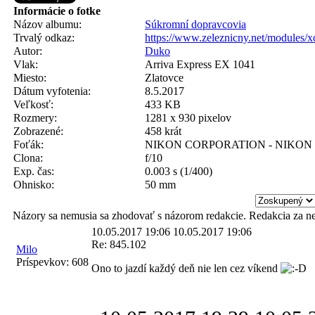
Informácie o fotke
Názov albumu:
Súkromní dopravcovia
Trvalý odkaz:
https://www.zeleznicny.net/modules/
Autor:
Duko
Vlak:
Arriva Express EX 1041
Miesto:
Zlatovce
Dátum vyfotenia:
8.5.2017
Veľkosť:
433 KB
Rozmery:
1281 x 930 pixelov
Zobrazené:
458 krát
Foťák:
NIKON CORPORATION - NIKON 
Clona:
f/10
Exp. čas:
0.003 s (1/400)
Ohnisko:
50 mm
Názory sa nemusia sa zhodovať s názorom redakcie. Redakcia za n
10.05.2017 19:06
10.05.2017 19:06
Re: 845.102
Milo
Príspevkov:
608
Ono to jazdí každý deň nie len cez víkend