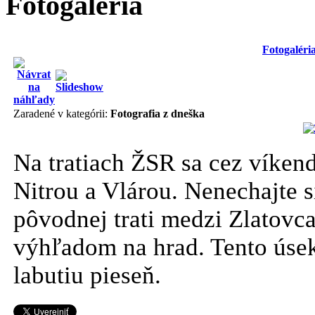
Fotogaléria
Fotogaléri
Zaradené v kategórii:
Fotografia z dneška
Na tratiach ŽSR sa cez víken
Nitrou a Vlárou. Nenechajte si
pôvodnej trati medzi Zlatovc
výhľadom na hrad. Tento úsek
labutiu pieseň.