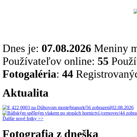
Dnes je:
07.08.2026
Meniny 
Používateľov online:
55
Použív
Fotogaléria
:
44
Registrovaný
Aktualita
Ďalšie nové fotky >>
Fotografia z dneška