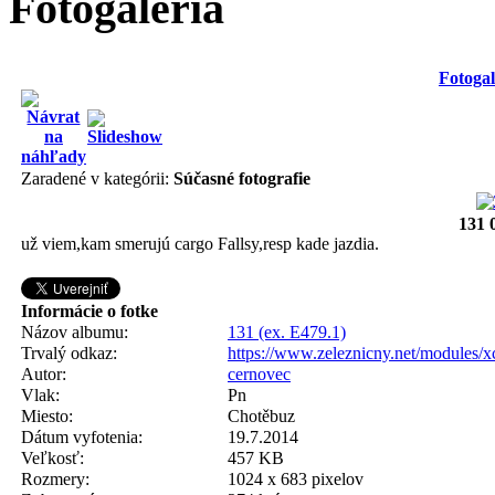
Fotogaléria
Fotogal
Zaradené v kategórii:
Súčasné fotografie
131 
už viem,kam smerujú cargo Fallsy,resp kade jazdia.
Informácie o fotke
Názov albumu:
131 (ex. E479.1)
Trvalý odkaz:
https://www.zeleznicny.net/modules/
Autor:
cernovec
Vlak:
Pn
Miesto:
Chotěbuz
Dátum vyfotenia:
19.7.2014
Veľkosť:
457 KB
Rozmery:
1024 x 683 pixelov