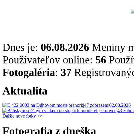
Dnes je:
06.08.2026
Meniny 
Používateľov online:
56
Použív
Fotogaléria
:
37
Registrovaný
Aktualita
Ďalšie nové fotky >>
Fotografia z dneška