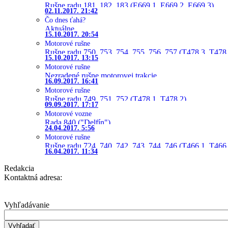
Rušne radu 181, 182, 183 (E669.1, E669.2, E669.3)
02.11.2017. 21:42
Čo dnes ťahá?
Aktuálne
15.10.2017. 20:54
Motorové rušne
Rušne radu 750, 753, 754, 755, 756, 757 (T478.3, T478
15.10.2017. 13:15
Motorové rušne
Nezradené rušne motorovej trakcie
16.09.2017. 16:41
Motorové rušne
Rušne radu 749, 751, 752 (T478.1, T478.2)
09.09.2017. 17:17
Motorové vozne
Rada 840 ("Delfín")
24.04.2017. 5:56
Motorové rušne
Rušne radu 724, 740, 742, 743, 744, 746 (T466.1, T466.
16.04.2017. 11:34
Redakcia
Kontaktná adresa:
Vyhľadávanie