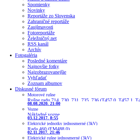
Spomienky
Novinky
Reportáže zo Slovenska
Zahraničné reportáže
Zaujímavosti
Fotoreportáže
Želežničný.net
RSS kanál
Archív
Fotogaléria
Posledné komentáre
Najnovšie fotky
Najzobrazovanejšie
Vyhľadať
Zoznam albumov
Diskusné fórum
Motorové rušne
Rušne radu 714, 730, 731, 735, 736 (T457.0, T457.1, T
08.08.2020. 21:00
Vozne
Nákladné vozne
03.12.2017. 8:55
Elektrické jednotky jednosmerné (3kV)
Rada 460 (EM488.0)
02.11.2017. 21:46
Elektrické rušne jednosmerné (3kV)