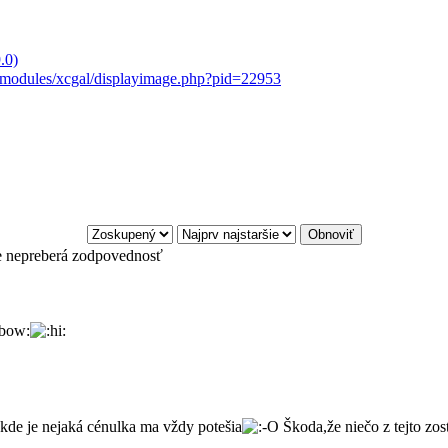
.0)
t/modules/xcgal/displayimage.php?pid=22953
e nepreberá zodpovednosť
kde je nejaká cénulka ma vždy potešia
Škoda,že niečo z tejto zos