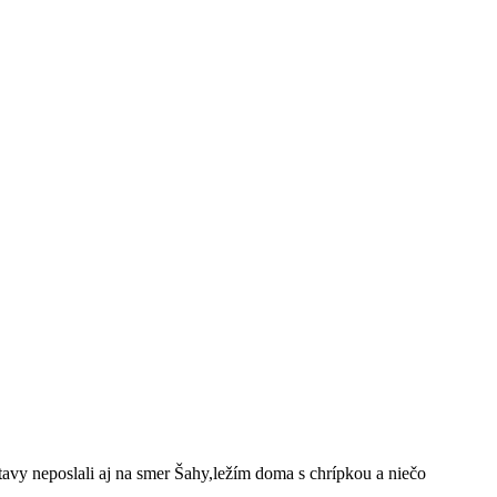
tavy neposlali aj na smer Šahy,ležím doma s chrípkou a niečo