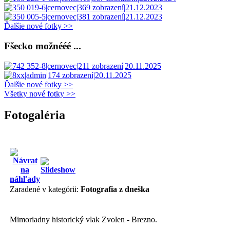
Ďalšie nové fotky >>
Fšecko možnééé ...
Ďalšie nové fotky >>
Všetky nové fotky >>
Fotogaléria
Zaradené v kategórii:
Fotografia z dneška
Mimoriadny historický vlak Zvolen - Brezno.