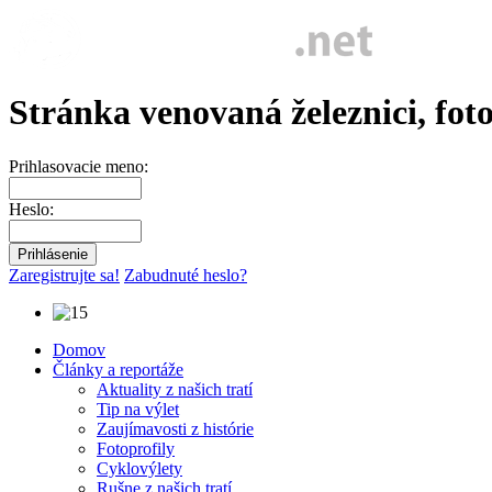
Stránka venovaná železnici, fot
Prihlasovacie meno:
Heslo:
Zaregistrujte sa!
Zabudnuté heslo?
Domov
Články a reportáže
Aktuality z našich tratí
Tip na výlet
Zaujímavosti z histórie
Fotoprofily
Cyklovýlety
Rušne z našich tratí...