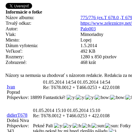
Informácie o fotke
Názov albumu:
775/776 (ex.T 678.0 ,T 679
Trvalý odkaz:
https://www.zeleznicny.ne
Autor:
Palo003
Vlak:
Mimoriadny
Miesto:
Lopej
Dátum vyfotenia:
1.5.2014
Veľkosť:
492 KB
Rozmery:
1280 x 850 pixelov
Zobrazené:
468 krát
Názory sa nemusia sa zhodovať s názorom redakcie. Redakcia za n
01.05.2014 14:54
01.05.2014 14:54
Ivan
Re: T678.0012 + T466.0253 + 422.0108
Poprad
Príspevkov:
18899
Fantastické!
01.05.2014 15:10
01.05.2014 15:10
didierT678
Re: T678.0012 + T466.0253 + 422.0108
Dobrá Niva
Príspevkov:
Pekné Pali
Fotky 
343
takéto pekné by mi hned zlepšilo náladu