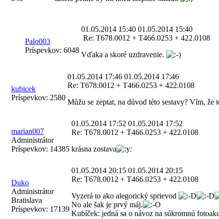
01.05.2014 15:40
01.05.2014 15:40
Re: T678.0012 + T466.0253 + 422.0108
Palo003
Príspevkov:
6048
Vďaka a skoré uzdravenie.
01.05.2014 17:46
01.05.2014 17:46
Re: T678.0012 + T466.0253 + 422.0108
kubicek
Príspevkov:
2580
Můžu se zeptat, na důvod této sestavy? Vím, že t
01.05.2014 17:52
01.05.2014 17:52
marian007
Re: T678.0012 + T466.0253 + 422.0108
Administrátor
Príspevkov:
14385
krásna zostava
01.05.2014 20:15
01.05.2014 20:15
Re: T678.0012 + T466.0253 + 422.0108
Duko
Administrátor
Vyzerá to ako alegorický sprievod
Bratislava
No ale šak je prvý máj.
Príspevkov:
17139
Kubíček: jedná sa o návoz na súkromnú fotoakciu