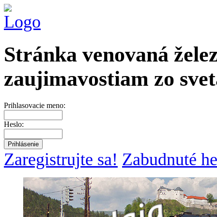
Stránka venovaná želez
zaujimavostiam zo svet
Prihlasovacie meno:
Heslo:
Zaregistrujte sa!
Zabudnuté he