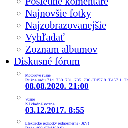
Posledné komentáre
Najnovšie fotky
Najzobrazovanejšie
Vyhľadať
Zoznam albumov
Diskusné fórum
Motorové rušne
Rušne radu 714, 730, 731, 735, 736 (T457.0, T457.1, T
08.08.2020. 21:00
Vozne
Nákladné vozne
03.12.2017. 8:55
Elektrické jednotky jednosmerné (3kV)