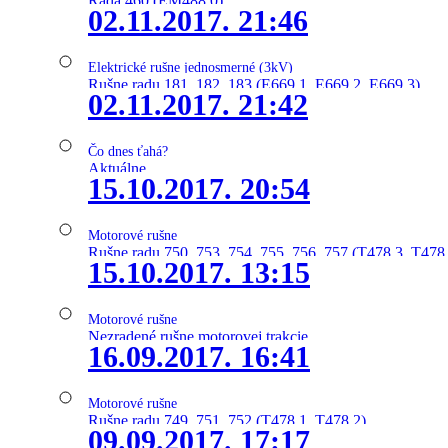
Rada 460 (EM488.0)
02.11.2017. 21:46
Elektrické rušne jednosmerné (3kV)
Rušne radu 181, 182, 183 (E669.1, E669.2, E669.3)
02.11.2017. 21:42
Čo dnes ťahá?
Aktuálne
15.10.2017. 20:54
Motorové rušne
Rušne radu 750, 753, 754, 755, 756, 757 (T478.3, T478
15.10.2017. 13:15
Motorové rušne
Nezradené rušne motorovej trakcie
16.09.2017. 16:41
Motorové rušne
Rušne radu 749, 751, 752 (T478.1, T478.2)
09.09.2017. 17:17