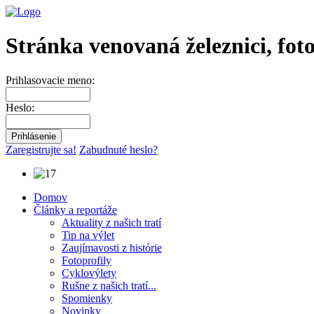
Stránka venovaná železnici, fot
Prihlasovacie meno:
Heslo:
Zaregistrujte sa!
Zabudnuté heslo?
Domov
Články a reportáže
Aktuality z našich tratí
Tip na výlet
Zaujímavosti z histórie
Fotoprofily
Cyklovýlety
Rušne z našich tratí...
Spomienky
Novinky