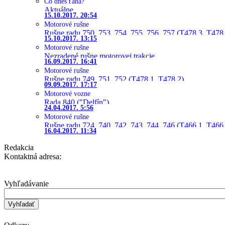
Čo dnes ťahá?
Aktuálne
15.10.2017. 20:54
Motorové rušne
Rušne radu 750, 753, 754, 755, 756, 757 (T478.3, T478
15.10.2017. 13:15
Motorové rušne
Nezradené rušne motorovej trakcie
16.09.2017. 16:41
Motorové rušne
Rušne radu 749, 751, 752 (T478.1, T478.2)
09.09.2017. 17:17
Motorové vozne
Rada 840 ("Delfín")
24.04.2017. 5:56
Motorové rušne
Rušne radu 724, 740, 742, 743, 744, 746 (T466.1, T466.
16.04.2017. 11:34
Redakcia
Kontaktná adresa:
Vyhľadávanie