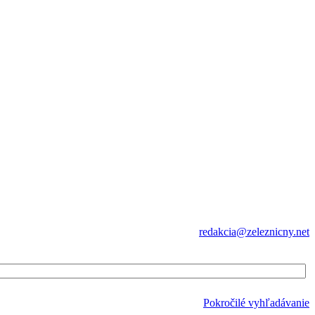
redakcia@zeleznicny.net
Pokročilé vyhľadávanie