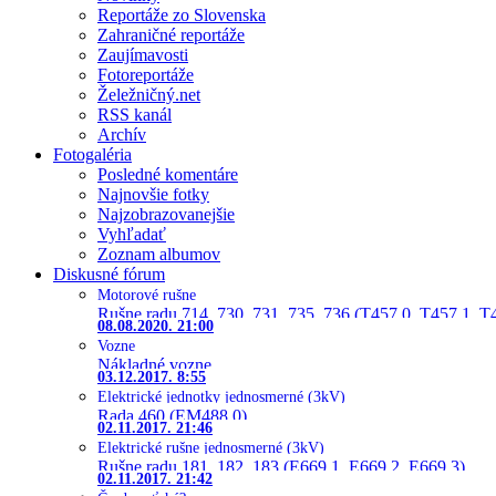
Reportáže zo Slovenska
Zahraničné reportáže
Zaujímavosti
Fotoreportáže
Želežničný.net
RSS kanál
Archív
Fotogaléria
Posledné komentáre
Najnovšie fotky
Najzobrazovanejšie
Vyhľadať
Zoznam albumov
Diskusné fórum
Motorové rušne
Rušne radu 714, 730, 731, 735, 736 (T457.0, T457.1, T
08.08.2020. 21:00
Vozne
Nákladné vozne
03.12.2017. 8:55
Elektrické jednotky jednosmerné (3kV)
Rada 460 (EM488.0)
02.11.2017. 21:46
Elektrické rušne jednosmerné (3kV)
Rušne radu 181, 182, 183 (E669.1, E669.2, E669.3)
02.11.2017. 21:42