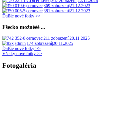
Ďalšie nové fotky >>
Fšecko možnééé ...
Ďalšie nové fotky >>
Všetky nové fotky >>
Fotogaléria