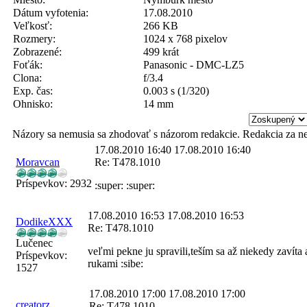
Dátum vyfotenia:
17.08.2010
Veľkosť:
266 KB
Rozmery:
1024 x 768 pixelov
Zobrazené:
499 krát
Foťák:
Panasonic - DMC-LZ5
Clona:
f/3.4
Exp. čas:
0.003 s (1/320)
Ohnisko:
14 mm
Názory sa nemusia sa zhodovať s názorom redakcie. Redakcia za n
17.08.2010 16:40
17.08.2010 16:40
Moravcan
Re: T478.1010
Príspevkov:
2932
:super: :super:
17.08.2010 16:53
17.08.2010 16:53
DodikeXXX
Re: T478.1010
Lučenec
veľmi pekne ju spravili,teším sa až niekedy zavíta
Príspevkov:
rukami :sibe:
1527
17.08.2010 17:00
17.08.2010 17:00
creatorz
Re: T478.1010