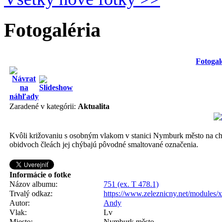
Fotogaléria
Fotogal
Zaradené v kategórii:
Aktualita
Kvôli križovaniu s osobným vlakom v stanici Nymburk město na chví
obidvoch čleách jej chýbajú pôvodné smaltované označenia.
Informácie o fotke
Názov albumu:
751 (ex. T 478.1)
Trvalý odkaz:
https://www.zeleznicny.net/modules/
Autor:
Andy
Vlak:
Lv
Miesto:
Nymburk město