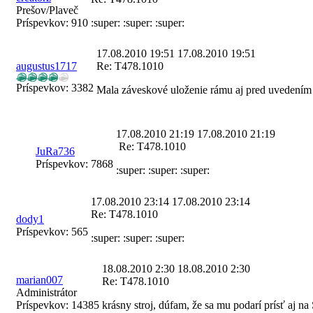
Prešov/Plaveč
Príspevkov:
910
:super: :super: :super:
17.08.2010 19:51
17.08.2010 19:51
augustus1717
Re: T478.1010
Príspevkov:
3382
Mala záveskové uloženie rámu aj pred uvedením 
17.08.2010 21:19
17.08.2010 21:19
Re: T478.1010
JuRa736
Príspevkov:
7868
:super: :super: :super:
17.08.2010 23:14
17.08.2010 23:14
Re: T478.1010
dody1
Príspevkov:
565
:super: :super: :super:
18.08.2010 2:30
18.08.2010 2:30
marian007
Re: T478.1010
Administrátor
Príspevkov:
14385
krásny stroj, dúfam, že sa mu podarí prísť aj na