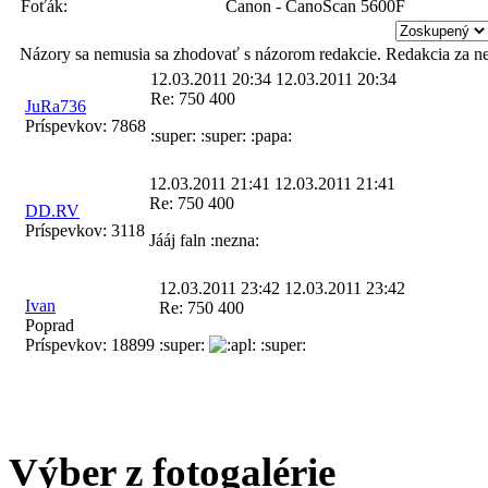
Foťák:
Canon - CanoScan 5600F
Názory sa nemusia sa zhodovať s názorom redakcie. Redakcia za n
12.03.2011 20:34
12.03.2011 20:34
Re: 750 400
JuRa736
Príspevkov:
7868
:super: :super: :papa:
12.03.2011 21:41
12.03.2011 21:41
Re: 750 400
DD.RV
Príspevkov:
3118
Jááj faln :nezna:
12.03.2011 23:42
12.03.2011 23:42
Ivan
Re: 750 400
Poprad
Príspevkov:
18899
:super:
:super:
Výber z fotogalérie