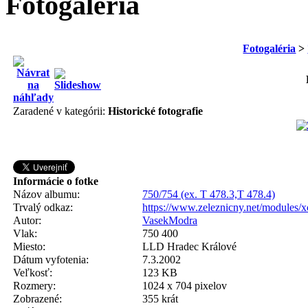
Fotogaléria
Fotogaléria
>
Zaradené v kategórii:
Historické fotografie
Informácie o fotke
Názov albumu:
750/754 (ex. T 478.3,T 478.4)
Trvalý odkaz:
https://www.zeleznicny.net/modules/
Autor:
VasekModra
Vlak:
750 400
Miesto:
LLD Hradec Králové
Dátum vyfotenia:
7.3.2002
Veľkosť:
123 KB
Rozmery:
1024 x 704 pixelov
Zobrazené:
355 krát