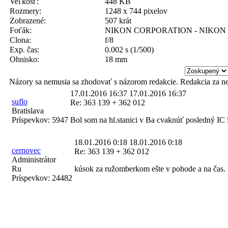
Veľkosť:
448 KB
Rozmery:
1248 x 744 pixelov
Zobrazené:
507 krát
Foťák:
NIKON CORPORATION - NIKON 
Clona:
f/8
Exp. čas:
0.002 s (1/500)
Ohnisko:
18 mm
Názory sa nemusia sa zhodovať s názorom redakcie. Redakcia za n
17.01.2016 16:37
17.01.2016 16:37
suflo
Re: 363 139 + 362 012
Bratislava
Príspevkov:
5947
Bol som na hl.stanici v Ba cvaknúť posledný IC 5
18.01.2016 0:18
18.01.2016 0:18
cernovec
Re: 363 139 + 362 012
Administrátor
Ru
kúsok za ružomberkom ešte v pohode a na čas.
Príspevkov:
24482