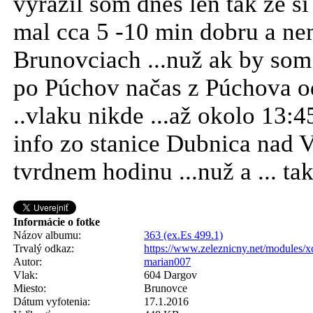
vyrazil som dnes len tak že 
mal cca 5 -10 min dobru a nem
Brunovciach ...nuž ak by som
po Púchov načas z Púchova od
..vlaku nikde ...až okolo 13:4
info zo stanice Dubnica nad 
tvrdnem hodinu ...nuž a ... ta
Informácie o fotke
Názov albumu:
363 (ex.Es 499.1)
Trvalý odkaz:
https://www.zeleznicny.net/modules/
Autor:
marian007
Vlak:
604 Dargov
Miesto:
Brunovce
Dátum vyfotenia:
17.1.2016