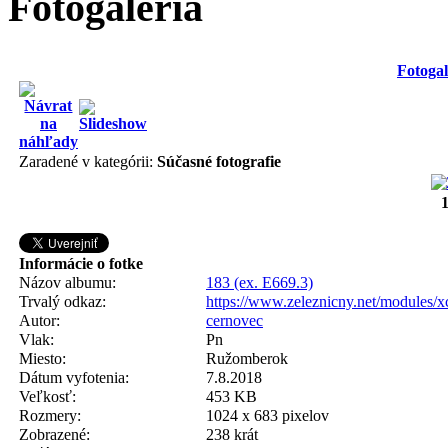
Fotogaléria
Fotogal
Zaradené v kategórii:
Súčasné fotografie
Informácie o fotke
Názov albumu:
183 (ex. E669.3)
Trvalý odkaz:
https://www.zeleznicny.net/modules/
Autor:
cernovec
Vlak:
Pn
Miesto:
Ružomberok
Dátum vyfotenia:
7.8.2018
Veľkosť:
453 KB
Rozmery:
1024 x 683 pixelov
Zobrazené:
238 krát