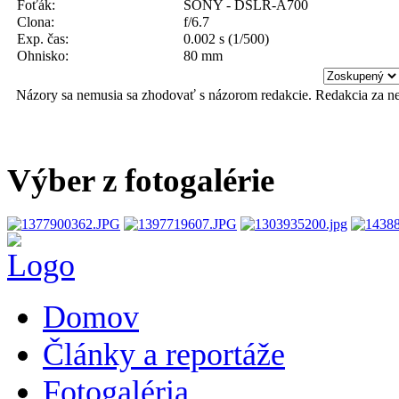
Foťák:
SONY - DSLR-A700
Clona:
f/6.7
Exp. čas:
0.002 s (1/500)
Ohnisko:
80 mm
Názory sa nemusia sa zhodovať s názorom redakcie. Redakcia za n
Výber z fotogalérie
Domov
Články a reportáže
Fotogaléria