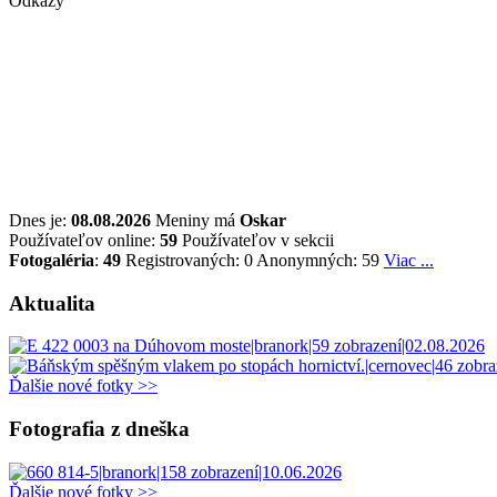
Odkazy
Dnes je:
08.08.2026
Meniny má
Oskar
Používateľov online:
59
Používateľov v sekcii
Fotogaléria
:
49
Registrovaných: 0
Anonymných: 59
Viac ...
Aktualita
Ďalšie nové fotky >>
Fotografia z dneška
Ďalšie nové fotky >>