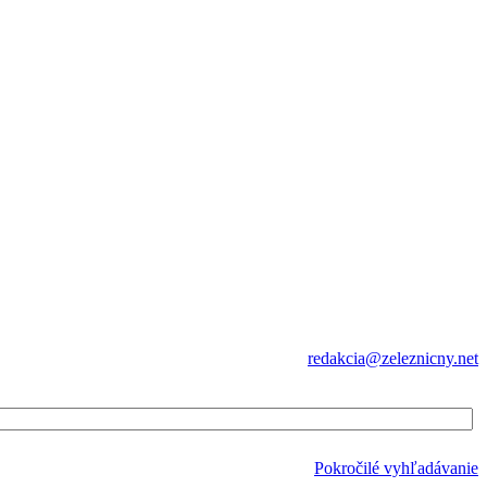
redakcia@zeleznicny.net
Pokročilé vyhľadávanie