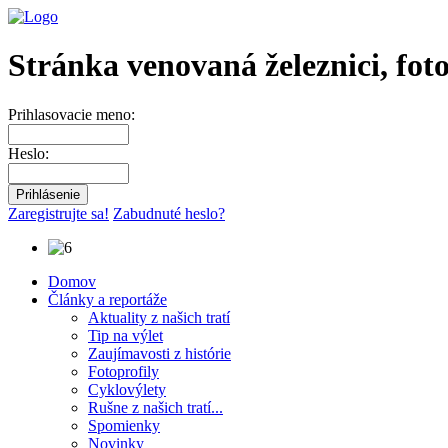
Stránka venovaná železnici, fot
Prihlasovacie meno:
Heslo:
Zaregistrujte sa!
Zabudnuté heslo?
Domov
Články a reportáže
Aktuality z našich tratí
Tip na výlet
Zaujímavosti z histórie
Fotoprofily
Cyklovýlety
Rušne z našich tratí...
Spomienky
Novinky