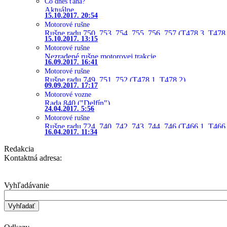
Čo dnes ťahá?
Aktuálne
15.10.2017. 20:54
Motorové rušne
Rušne radu 750, 753, 754, 755, 756, 757 (T478.3, T478
15.10.2017. 13:15
Motorové rušne
Nezradené rušne motorovej trakcie
16.09.2017. 16:41
Motorové rušne
Rušne radu 749, 751, 752 (T478.1, T478.2)
09.09.2017. 17:17
Motorové vozne
Rada 840 ("Delfín")
24.04.2017. 5:56
Motorové rušne
Rušne radu 724, 740, 742, 743, 744, 746 (T466.1, T466.
16.04.2017. 11:34
Redakcia
Kontaktná adresa:
Vyhľadávanie