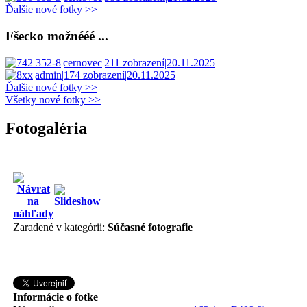
Ďalšie nové fotky >>
Fšecko možnééé ...
Ďalšie nové fotky >>
Všetky nové fotky >>
Fotogaléria
Zaradené v kategórii:
Súčasné fotografie
Informácie o fotke