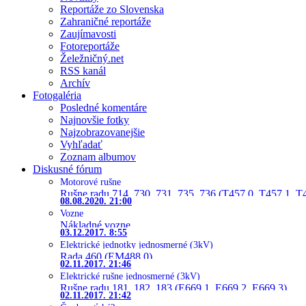
Reportáže zo Slovenska
Zahraničné reportáže
Zaujímavosti
Fotoreportáže
Želežničný.net
RSS kanál
Archív
Fotogaléria
Posledné komentáre
Najnovšie fotky
Najzobrazovanejšie
Vyhľadať
Zoznam albumov
Diskusné fórum
Motorové rušne
Rušne radu 714, 730, 731, 735, 736 (T457.0, T457.1, T
08.08.2020. 21:00
Vozne
Nákladné vozne
03.12.2017. 8:55
Elektrické jednotky jednosmerné (3kV)
Rada 460 (EM488.0)
02.11.2017. 21:46
Elektrické rušne jednosmerné (3kV)
Rušne radu 181, 182, 183 (E669.1, E669.2, E669.3)
02.11.2017. 21:42