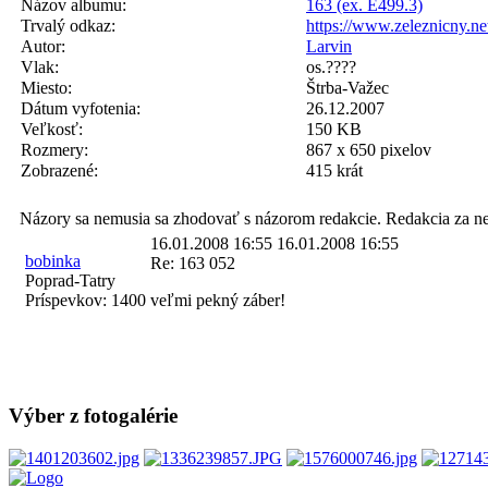
Názov albumu:
163 (ex. E499.3)
Trvalý odkaz:
https://www.zeleznicny.n
Autor:
Larvin
Vlak:
os.????
Miesto:
Štrba-Važec
Dátum vyfotenia:
26.12.2007
Veľkosť:
150 KB
Rozmery:
867 x 650 pixelov
Zobrazené:
415 krát
Názory sa nemusia sa zhodovať s názorom redakcie. Redakcia za n
16.01.2008 16:55
16.01.2008 16:55
bobinka
Re: 163 052
Poprad-Tatry
Príspevkov:
1400
veľmi pekný záber!
Výber z fotogalérie