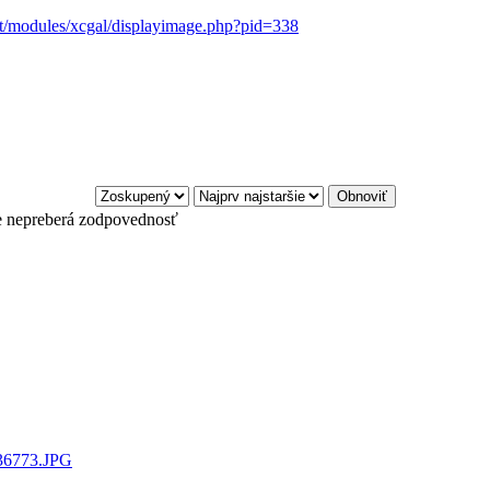
et/modules/xcgal/displayimage.php?pid=338
e nepreberá zodpovednosť