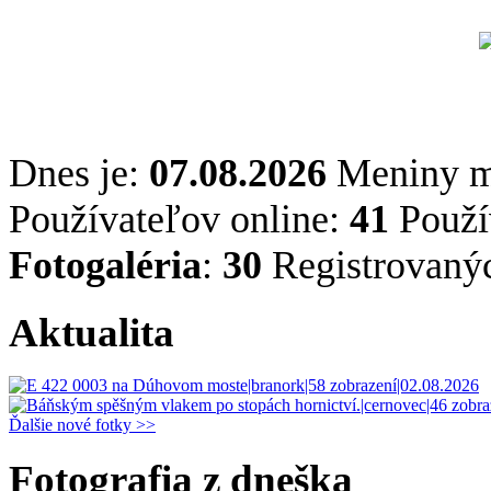
Dnes je:
07.08.2026
Meniny 
Používateľov online:
41
Použív
Fotogaléria
:
30
Registrovaný
Aktualita
Ďalšie nové fotky >>
Fotografia z dneška