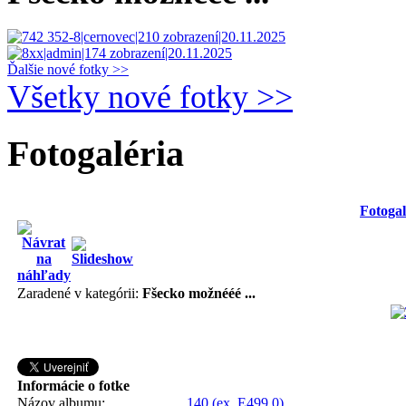
Ďalšie nové fotky >>
Všetky nové fotky >>
Fotogaléria
Fotogal
Zaradené v kategórii:
Fšecko možnééé ...
Informácie o fotke
Názov albumu:
140 (ex. E499.0)