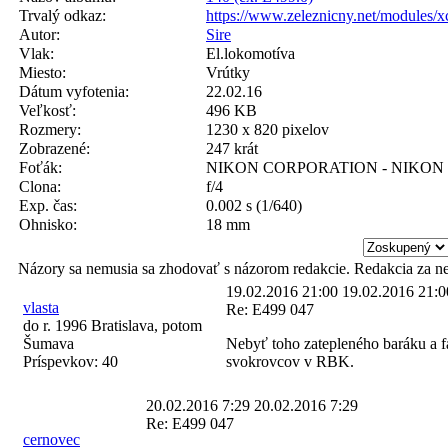
Trvalý odkaz:
https://www.zeleznicny.net/modules/
Autor:
Sire
Vlak:
El.lokomotíva
Miesto:
Vrútky
Dátum vyfotenia:
22.02.16
Veľkosť:
496 KB
Rozmery:
1230 x 820 pixelov
Zobrazené:
247 krát
Foťák:
NIKON CORPORATION - NIKON 
Clona:
f/4
Exp. čas:
0.002 s (1/640)
Ohnisko:
18 mm
Názory sa nemusia sa zhodovať s názorom redakcie. Redakcia za n
19.02.2016 21:00
19.02.2016 21:0
vlasta
Re: E499 047
do r. 1996 Bratislava, potom
Šumava
Nebyť toho zatepleného baráku a fa
Príspevkov:
40
svokrovcov v RBK.
20.02.2016 7:29
20.02.2016 7:29
Re: E499 047
cernovec