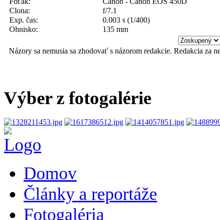
Foťák:
Canon - Canon EOS 450D
Clona:
f/7.1
Exp. čas:
0.003 s (1/400)
Ohnisko:
135 mm
Názory sa nemusia sa zhodovať s názorom redakcie. Redakcia za n
Výber z fotogalérie
Domov
Články a reportáže
Fotogaléria