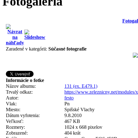
Fotogaléria
Fotogal
Zaradené v kategórii:
Súčasné fotografie
Informácie o fotke
Názov albumu:
131 (ex. E479.1)
Trvalý odkaz:
https://www.zeleznicny.net/modules/
Autor:
festo
Vlak:
Pn
Miesto:
Spišské Vlachy
Dátum vyfotenia:
9.8.2010
Veľkosť:
467 KB
Rozmery:
1024 x 668 pixelov
Zobrazené:
404 krát