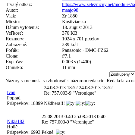
Trvalý odkaz:
https://www.zeleznicny.net/modules/
Autor:
maajo98
Vlak:
Zr 1850
Miesto:
Kostiviarska
Dátum vyfotenia:
18. august 2013
Veľkosť:
370 KB
Rozmery:
1024 x 701 pixelov
Zobrazené:
239 krát
Foťák:
Panasonic - DMC-FZ62
Clona:
f/7.1
Exp. čas:
0.003 s (1/400)
Ohnisko:
11 mm
Názory sa nemusia sa zhodovať s názorom redakcie. Redakcia za n
24.08.2013 18:52
24.08.2013 18:52
Ivan
Re: 757.003-9 "Veronique"
Poprad
Príspevkov:
18899
Nádhera!!!
25.08.2013 0:40
25.08.2013 0:40
Nikis182
Re: 757.003-9 "Veronique"
Holíč
Príspevkov:
6993
Pekné.