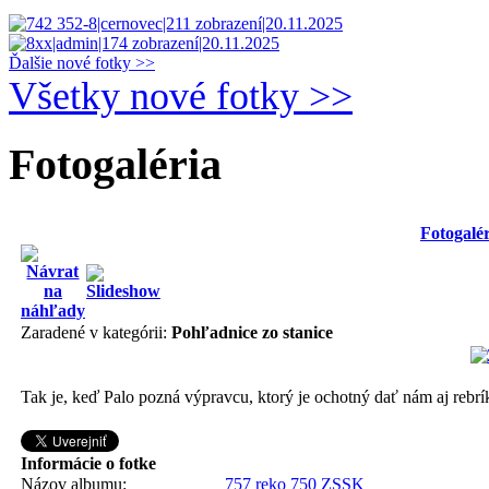
Ďalšie nové fotky >>
Všetky nové fotky >>
Fotogaléria
Fotogalér
Zaradené v kategórii:
Pohľadnice zo stanice
Tak je, keď Palo pozná výpravcu, ktorý je ochotný dať nám aj rebrík
Informácie o fotke
Názov albumu:
757 reko 750 ZSSK