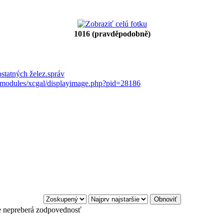
1016 (pravděpodobně)
statných želez.správ
t/modules/xcgal/displayimage.php?pid=28186
e nepreberá zodpovednosť