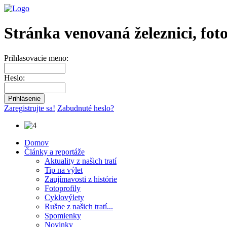
Stránka venovaná železnici, fot
Prihlasovacie meno:
Heslo:
Zaregistrujte sa!
Zabudnuté heslo?
Domov
Články a reportáže
Aktuality z našich tratí
Tip na výlet
Zaujímavosti z histórie
Fotoprofily
Cyklovýlety
Rušne z našich tratí...
Spomienky
Novinky