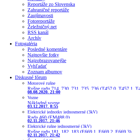
Reportáže zo Slovenska
Zahraničné reportáže
Zaujímavosti
Fotoreportáže
Želežničný.net
RSS kanál
Archív
Fotogaléria
Posledné komentáre
Najnovšie fotky
Najzobrazovanejšie
Vyhľadať
Zoznam albumov
Diskusné fórum
Motorové rušne
Rušne radu 714, 730, 731, 735, 736 (T457.0, T457.1, T
08.08.2020. 21:00
Vozne
Nákladné vozne
03.12.2017. 8:55
Elektrické jednotky jednosmerné (3kV)
Rada 460 (EM488.0)
02.11.2017. 21:46
Elektrické rušne jednosmerné (3kV)
Rušne radu 181, 182, 183 (E669.1, E669.2, E669.3)
02.11.2017. 21:42