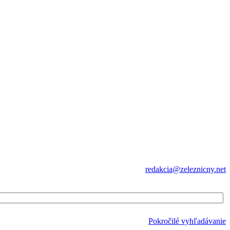
redakcia@zeleznicny.net
Pokročilé vyhľadávanie