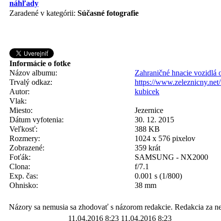
Zaradené v kategórii:
Súčasné fotografie
Informácie o fotke
Názov albumu:
Zahraničné hnacie vozidlá o
Trvalý odkaz:
https://www.zeleznicny.ne
Autor:
kubicek
Vlak:
Miesto:
Jezernice
Dátum vyfotenia:
30. 12. 2015
Veľkosť:
388 KB
Rozmery:
1024 x 576 pixelov
Zobrazené:
359 krát
Foťák:
SAMSUNG - NX2000
Clona:
f/7.1
Exp. čas:
0.001 s (1/800)
Ohnisko:
38 mm
Názory sa nemusia sa zhodovať s názorom redakcie. Redakcia za n
11.04.2016 8:23
11.04.2016 8:23