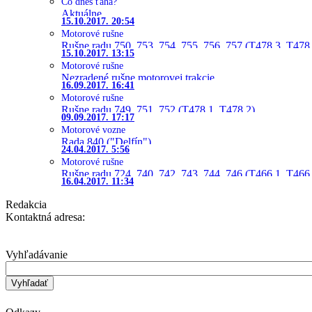
Čo dnes ťahá?
Aktuálne
15.10.2017. 20:54
Motorové rušne
Rušne radu 750, 753, 754, 755, 756, 757 (T478.3, T478
15.10.2017. 13:15
Motorové rušne
Nezradené rušne motorovej trakcie
16.09.2017. 16:41
Motorové rušne
Rušne radu 749, 751, 752 (T478.1, T478.2)
09.09.2017. 17:17
Motorové vozne
Rada 840 ("Delfín")
24.04.2017. 5:56
Motorové rušne
Rušne radu 724, 740, 742, 743, 744, 746 (T466.1, T466.
16.04.2017. 11:34
Redakcia
Kontaktná adresa:
Vyhľadávanie