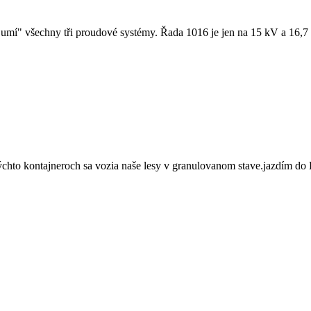
"umí" všechny tři proudové systémy. Řada 1016 je jen na 15 kV a 16,7
týchto kontajneroch sa vozia naše lesy v granulovanom stave.jazdím do 