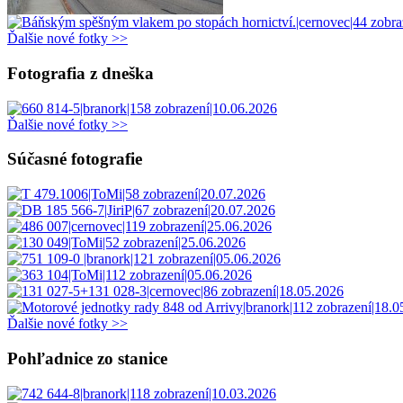
Ďalšie nové fotky >>
Fotografia z dneška
Ďalšie nové fotky >>
Súčasné fotografie
Ďalšie nové fotky >>
Pohľadnice zo stanice