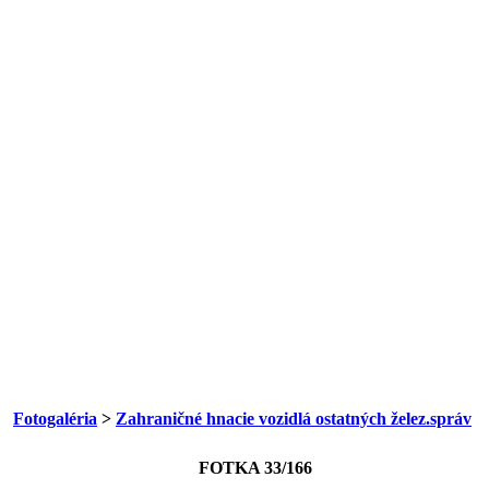
Fotogaléria
>
Zahraničné hnacie vozidlá ostatných želez.správ
FOTKA 33/166