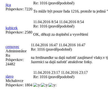
Re: 1016 (pravděpodobně)
jica
Príspevkov:
7220
To může být pouze řada 1216, protože ta jediná 
11.04.2016 8:54
11.04.2016 8:54
Re: 1016 (pravděpodobně)
kubicek
Príspevkov:
2580
OK, děkuji za doplnění a vysvětlení
11.04.2016 16:47
11.04.2016 16:47
cernovec
Re: 1016 (pravděpodobně)
Administrátor
Ru
na ferdinandke sa dajú nafotiť zaujímavé vlaky.v 
Príspevkov:
Jazernici sa dajú nafotiť atraktívne fotky.
24482
11.04.2016 23:17
11.04.2016 23:17
slavo
Re: 1016 (pravděpodobně)
Michalovce
Príspevkov:
1804