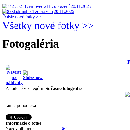
Ďalšie nové fotky >>
Všetky nové fotky >>
Fotogaléria
F
Zaradené v kategórii:
Súčasné fotografie
ranná pohodička
Informácie o fotke
Názov albumu:
362