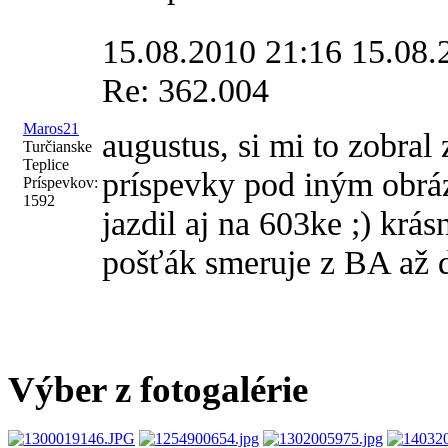
15.08.2010 21:16
15.08.
Re: 362.004
Maros21
augustus, si mi to zobral
Turčianske
Teplice
príspevky pod iným obrá
Príspevkov:
1592
jazdil aj na 603ke ;) krás
pošťák smeruje z BA až
Výber z fotogalérie