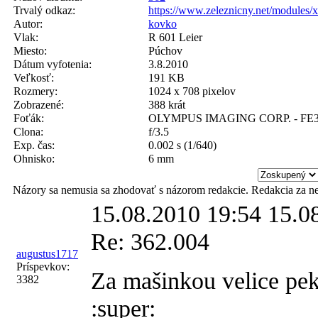
Trvalý odkaz:
https://www.zeleznicny.net/modules/
Autor:
kovko
Vlak:
R 601 Leier
Miesto:
Púchov
Dátum vyfotenia:
3.8.2010
Veľkosť:
191 KB
Rozmery:
1024 x 708 pixelov
Zobrazené:
388 krát
Foťák:
OLYMPUS IMAGING CORP. - FE3
Clona:
f/3.5
Exp. čas:
0.002 s (1/640)
Ohnisko:
6 mm
Názory sa nemusia sa zhodovať s názorom redakcie. Redakcia za n
15.08.2010 19:54
15.0
Re: 362.004
augustus1717
Príspevkov:
Za mašinkou velice pekn
3382
:super: