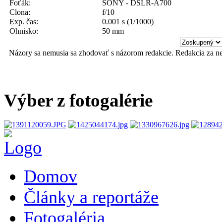
Foťák:
SONY - DSLR-A700
Clona:
f/10
Exp. čas:
0.001 s (1/1000)
Ohnisko:
50 mm
Názory sa nemusia sa zhodovať s názorom redakcie. Redakcia za n
Výber z fotogalérie
Domov
Články a reportáže
Fotogaléria