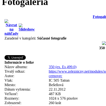
Fotogaléria
Fotogalé
Zaradené v kategórii:
Súčasné fotografie
350
Informácie o fotke
Názov albumu:
350 (ex. Es 499.0)
Trvalý odkaz:
https://www.zeleznicny.net/modules/
Autor:
cernovec
Vlak:
IC 505 Tatran
Miesto:
Bešeňová
Dátum vyfotenia:
22.11.2012
Veľkosť:
487 KB
Rozmery:
1024 x 576 pixelov
Zobrazené:
260 krát