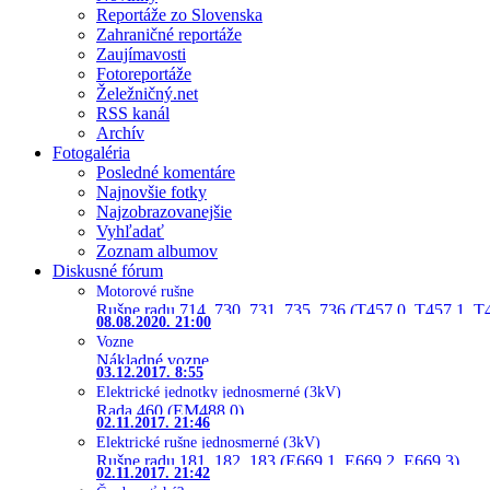
Reportáže zo Slovenska
Zahraničné reportáže
Zaujímavosti
Fotoreportáže
Želežničný.net
RSS kanál
Archív
Fotogaléria
Posledné komentáre
Najnovšie fotky
Najzobrazovanejšie
Vyhľadať
Zoznam albumov
Diskusné fórum
Motorové rušne
Rušne radu 714, 730, 731, 735, 736 (T457.0, T457.1, T
08.08.2020. 21:00
Vozne
Nákladné vozne
03.12.2017. 8:55
Elektrické jednotky jednosmerné (3kV)
Rada 460 (EM488.0)
02.11.2017. 21:46
Elektrické rušne jednosmerné (3kV)
Rušne radu 181, 182, 183 (E669.1, E669.2, E669.3)
02.11.2017. 21:42