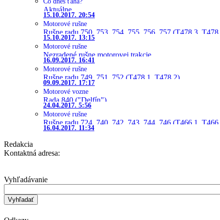
Čo dnes ťahá?
Aktuálne
15.10.2017. 20:54
Motorové rušne
Rušne radu 750, 753, 754, 755, 756, 757 (T478.3, T478
15.10.2017. 13:15
Motorové rušne
Nezradené rušne motorovej trakcie
16.09.2017. 16:41
Motorové rušne
Rušne radu 749, 751, 752 (T478.1, T478.2)
09.09.2017. 17:17
Motorové vozne
Rada 840 ("Delfín")
24.04.2017. 5:56
Motorové rušne
Rušne radu 724, 740, 742, 743, 744, 746 (T466.1, T466.
16.04.2017. 11:34
Redakcia
Kontaktná adresa:
Vyhľadávanie