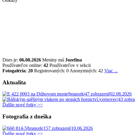
Odkazy
Dnes je:
06.08.2026
Meniny má
Jozefína
Používateľov online:
42
Používateľov v sekcii
Fotogaléria
:
20
Registrovaných: 0
Anonymných: 42
Viac ...
Aktualita
Ďalšie nové fotky >>
Fotografia z dneška
Ďalšie nové fotky >>