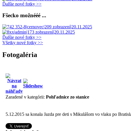
Ďalšie nové fotky >>
Fšecko možnééé ...
Ďalšie nové fotky >>
Všetky nové fotky >>
Fotogaléria
Zaradené v kategórii:
Pohľadnice zo stanice
5.12.2015 sa konala Jazda pre deti s Mikulášom vo vlaku po Bratis