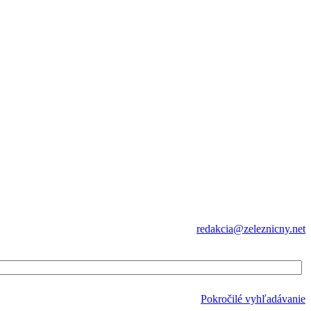
redakcia@zeleznicny.net
Pokročilé vyhľadávanie