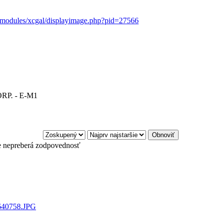
t/modules/xcgal/displayimage.php?pid=27566
P. - E-M1
e nepreberá zodpovednosť