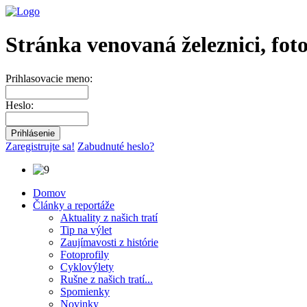
Stránka venovaná železnici, fot
Prihlasovacie meno:
Heslo:
Zaregistrujte sa!
Zabudnuté heslo?
Domov
Články a reportáže
Aktuality z našich tratí
Tip na výlet
Zaujímavosti z histórie
Fotoprofily
Cyklovýlety
Rušne z našich tratí...
Spomienky
Novinky