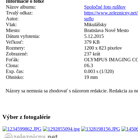
Informácie o fotke
Názov albumu:
Spoločné foto rušňov
Trvalý odkaz:
https://www.zeleznicny.ne
Autor:
suflo
Vlak:
Mikulášsky
Miesto:
Bratislava Nové Mesto
Dátum vyfotenia:
5.12.2015
Veľkosť:
379 KB
Rozmery:
1200 x 823 pixelov
Zobrazené:
237 krát
Foťák:
OLYMPUS IMAGING COR
Clona:
f/6.3
Exp. čas:
0.003 s (1/320)
Ohnisko:
19 mm
Názory sa nemusia sa zhodovať s názorom redakcie. Redakcia za n
Výber z fotogalérie