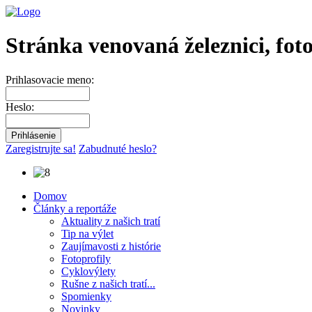
Stránka venovaná železnici, fot
Prihlasovacie meno:
Heslo:
Zaregistrujte sa!
Zabudnuté heslo?
Domov
Články a reportáže
Aktuality z našich tratí
Tip na výlet
Zaujímavosti z histórie
Fotoprofily
Cyklovýlety
Rušne z našich tratí...
Spomienky
Novinky