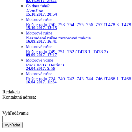
02.11.2017. 21:42
Čo dnes ťahá?
Aktuálne
15.10.2017. 20:54
Motorové rušne
Rušne radu 750, 753, 754, 755, 756, 757 (T478.3, T478
15.10.2017. 13:15
Motorové rušne
Nezradené rušne motorovej trakcie
16.09.2017. 16:41
Motorové rušne
Rušne radu 749, 751, 752 (T478.1, T478.2)
09.09.2017. 17:17
Motorové vozne
Rada 840 ("Delfín")
24.04.2017. 5:56
Motorové rušne
Rušne radu 724, 740, 742, 743, 744, 746 (T466.1, T466.
16.04.2017. 11:34
Redakcia
Kontaktná adresa:
Vyhľadávanie