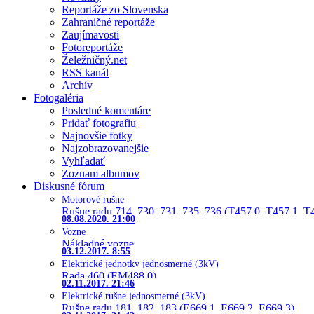
Reportáže zo Slovenska
Zahraničné reportáže
Zaujímavosti
Fotoreportáže
Želežničný.net
RSS kanál
Archív
Fotogaléria
Posledné komentáre
Pridať fotografiu
Najnovšie fotky
Najzobrazovanejšie
Vyhľadať
Zoznam albumov
Diskusné fórum
Motorové rušne
Rušne radu 714, 730, 731, 735, 736 (T457.0, T457.1, T
08.08.2020. 21:00
Vozne
Nákladné vozne
03.12.2017. 8:55
Elektrické jednotky jednosmerné (3kV)
Rada 460 (EM488.0)
02.11.2017. 21:46
Elektrické rušne jednosmerné (3kV)
Rušne radu 181, 182, 183 (E669.1, E669.2, E669.3)