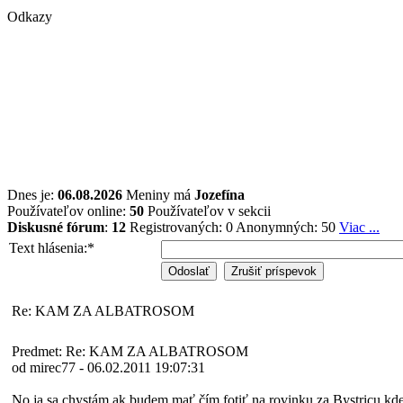
Odkazy
Dnes je:
06.08.2026
Meniny má
Jozefína
Používateľov online:
50
Používateľov v sekcii
Diskusné fórum
:
12
Registrovaných: 0
Anonymných: 50
Viac ...
Text hlásenia:
*
Re: KAM ZA ALBATROSOM
Predmet: Re: KAM ZA ALBATROSOM
od mirec77 - 06.02.2011 19:07:31
No ja sa chystám ak budem mať čím fotiť na rovinku za Bystricu kde