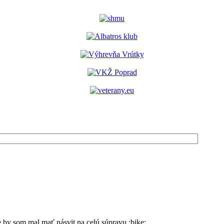
 by som mal mať násvit na celú súpravu :bike: