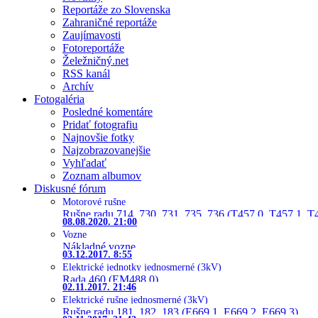
Reportáže zo Slovenska
Zahraničné reportáže
Zaujímavosti
Fotoreportáže
Želežničný.net
RSS kanál
Archív
Fotogaléria
Posledné komentáre
Pridať fotografiu
Najnovšie fotky
Najzobrazovanejšie
Vyhľadať
Zoznam albumov
Diskusné fórum
Motorové rušne
Rušne radu 714, 730, 731, 735, 736 (T457.0, T457.1, T
08.08.2020. 21:00
Vozne
Nákladné vozne
03.12.2017. 8:55
Elektrické jednotky jednosmerné (3kV)
Rada 460 (EM488.0)
02.11.2017. 21:46
Elektrické rušne jednosmerné (3kV)
Rušne radu 181, 182, 183 (E669.1, E669.2, E669.3)