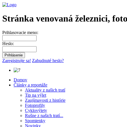
Stránka venovaná železnici, fot
Prihlasovacie meno:
Heslo:
Zaregistrujte sa!
Zabudnuté heslo?
Domov
Články a reportáže
Aktuality z našich tratí
Tip na výlet
Zaujímavosti z histórie
Fotoprofily
Cyklovýlety
Rušne z našich tratí...
Spomienky
Novinky