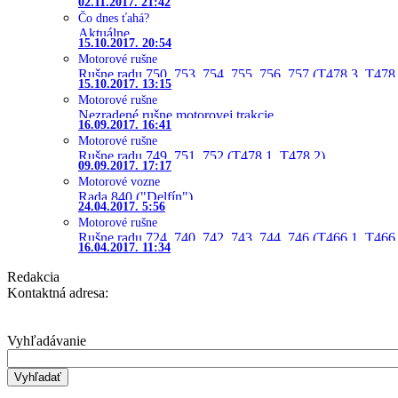
02.11.2017. 21:42
Čo dnes ťahá?
Aktuálne
15.10.2017. 20:54
Motorové rušne
Rušne radu 750, 753, 754, 755, 756, 757 (T478.3, T478
15.10.2017. 13:15
Motorové rušne
Nezradené rušne motorovej trakcie
16.09.2017. 16:41
Motorové rušne
Rušne radu 749, 751, 752 (T478.1, T478.2)
09.09.2017. 17:17
Motorové vozne
Rada 840 ("Delfín")
24.04.2017. 5:56
Motorové rušne
Rušne radu 724, 740, 742, 743, 744, 746 (T466.1, T466.
16.04.2017. 11:34
Redakcia
Kontaktná adresa:
Vyhľadávanie