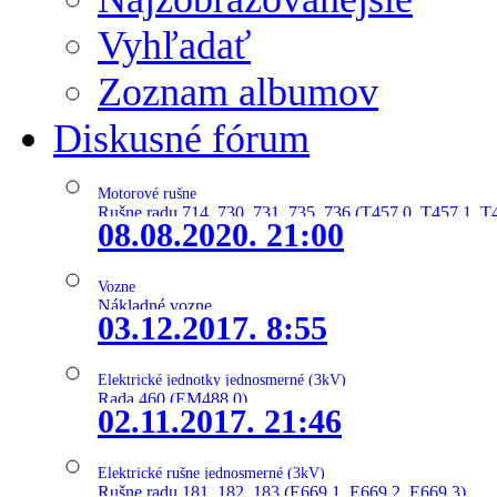
Vyhľadať
Zoznam albumov
Diskusné fórum
Motorové rušne
Rušne radu 714, 730, 731, 735, 736 (T457.0, T457.1, T
08.08.2020. 21:00
Vozne
Nákladné vozne
03.12.2017. 8:55
Elektrické jednotky jednosmerné (3kV)
Rada 460 (EM488.0)
02.11.2017. 21:46
Elektrické rušne jednosmerné (3kV)
Rušne radu 181, 182, 183 (E669.1, E669.2, E669.3)